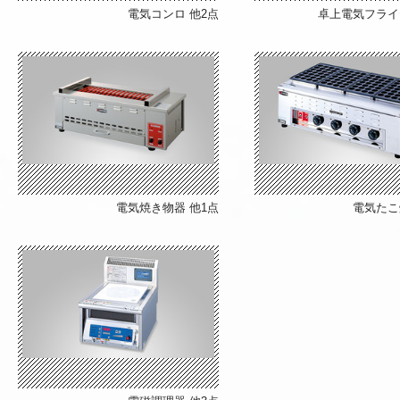
電気コンロ
他2点
卓上電気フライ
電気焼き物器
他1点
電気たこ